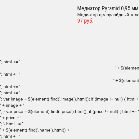
Медиатор Pyramid 0,95 мм
Медиатор целлулойдный толст
97 руб.
'; html += '
' + $(element
'; html += '
' + $(element
'; html += '
'; html += '
'; var image = $(element).find('.image').html(); if (image != null) { html +
' + image + '
'; } var price = $(element).find('.price').html(); if (price != null) { html += '
' + price + '
'; } html += '
' + $(element).find('.name').html() + '
'; html += '