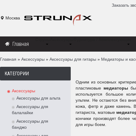
Москва
Струны
Аксессуары
Фурнитура / Комплектующие
Главная
Главная
»
Аксессуары
»
Аксессуары для гитары
»
Медиаторы и кас
Медиатор
КАТЕГОРИИ
Одним из основных критери
пластиковые
медиаторы
был
Аксессуары
используется большое коли
Аксессуары для альта
ультем. Не остаются без вн
кожа, фетр и даже камень. 
Аксессуары для
гитариста, матовые
медиато
балалайки
кончики производят более ч
Аксессуары для
для игры боем.
банджо
Аксессуары для