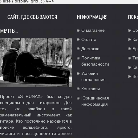
} else { display('grid'); } //-->
САЙТ, ГДЕ СБЫВАЮТСЯ
ИНФОРМАЦИЯ
ПОК
О магазине
Со
МЕЧТЫ...
Оплата
Ка
Доставка
Бр
Политика
Тю
безопасности
Ка
Условия
Во
соглашения
Контакты
Проект «STRUNAX» был создан
Юридическая
специально для гитаристов. Для
информация
тех, кто влюблен в такой
замечательный инструмент, как
гитара. Кто постоянно находится в
поиске волшебного, яркого,
чистого и насыщенного гитарного