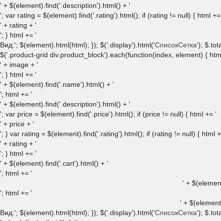
' + $(element).find('.description').html() + '
'; var rating = $(element).find('.rating').html(); if (rating != null) { html +=
' + rating + '
'; } html += '
Вид:
'; $(element).html(html); }); $('.display').html('
Список
Сетка
'); $.tot
$('.product-grid div.product_block').each(function(index, element) { html 
' + image + '
'; } html += '
' + $(element).find('.name').html() + '
'; html += '
' + $(element).find('.description').html() + '
'; var price = $(element).find('.price').html(); if (price != null) { html += '
' + price + '
'; } var rating = $(element).find('.rating').html(); if (rating != null) { html +
' + rating + '
'; } html += '
' + $(element).find('.cart').html() + '
'; html += '
' + $(element
'; html += '
' + $(element
Вид:
'; $(element).html(html); }); $('.display').html('
Список
Сетка
'); $.to