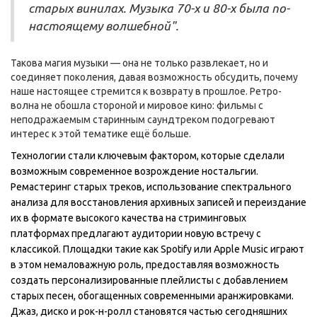
старых винилах. Музыка 70-х и 80-х была по-
настоящему волшебной".
Такова магия музыки — она не только развлекает, но и
соединяет поколения, давая возможность обсудить, почему
наше настоящее стремится к возврату в прошлое. Ретро-
волна не обошла стороной и мировое кино: фильмы с
неподражаемым старинным саундтреком подогревают
интерес к этой тематике ещё больше.
Технологии стали ключевым фактором, которые сделали
возможным современное возрождение ностальгии.
Ремастеринг старых треков, использование спектрального
анализа для восстановления архивных записей и переиздание
их в формате высокого качества на стриминговых
платформах предлагают аудитории новую встречу с
классикой. Площадки такие как Spotify или Apple Music играют
в этом немаловажную роль, предоставляя возможность
создать персонализированные плейлисты с добавлением
старых песен, обогащенных современными аранжировками.
Джаз, диско и рок-н-ролл становятся частью сегодняшних