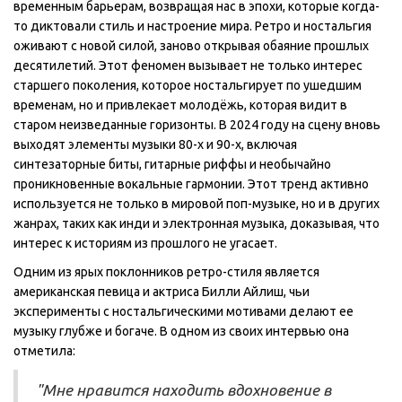
временным барьерам, возвращая нас в эпохи, которые когда-
то диктовали стиль и настроение мира. Ретро и ностальгия
оживают с новой силой, заново открывая обаяние прошлых
десятилетий. Этот феномен вызывает не только интерес
старшего поколения, которое ностальгирует по ушедшим
временам, но и привлекает молодёжь, которая видит в
старом неизведанные горизонты. В 2024 году на сцену вновь
выходят элементы музыки 80-х и 90-х, включая
синтезаторные биты, гитарные риффы и необычайно
проникновенные вокальные гармонии. Этот тренд активно
используется не только в мировой поп-музыке, но и в других
жанрах, таких как инди и электронная музыка, доказывая, что
интерес к историям из прошлого не угасает.
Одним из ярых поклонников ретро-стиля является
американская певица и актриса Билли Айлиш, чьи
эксперименты с ностальгическими мотивами делают ее
музыку глубже и богаче. В одном из своих интервью она
отметила:
"Мне нравится находить вдохновение в