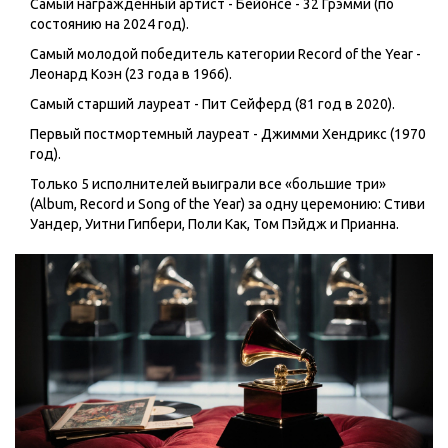
Самый награждённый артист -
Бейонсе
- 32 Грэмми
(по
состоянию на 2024 год).
Самый молодой победитель категории Record of the Year -
Леонард Коэн
(23 года в 1966).
Самый старший лауреат -
Пит Сейферд
(81 год в 2020).
Первый постмортемный лауреат - Джимми Хендрикс (1970
год).
Только 5 исполнителей выиграли все «большие три»
(Album, Record и Song of the Year) за одну церемонию: Стиви
Уандер, Уитни Гипбери, Поли Как, Том Пэйдж и Прианна.