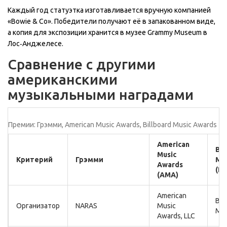
Каждый год статуэтка изготавливается вручную компанией
«Bowie & Co». Победители получают её в запакованном виде,
а копия для экспозиции хранится в музее Grammy Museum в
Лос‑Анджелесе.
Сравнение с другими
американскими
музыкальными наградами
Премии: Грэмми, American Music Awards, Billboard Music Awards
American
Bil
Music
Критерий
Грэмми
Mus
Awards
(B
(AMA)
American
Bil
Организатор
NARAS
Music
Mag
Awards, LLC