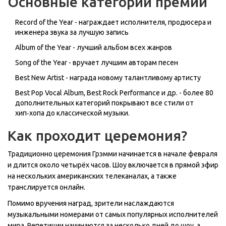
Основные категории премии
Record of the Year
-
награждает исполнителя, продюсера и
инженера звука за лучшую запись
Album of the Year
-
лучший альбом всех жанров
Song of the Year
-
вручает лучшим авторам песен
Best New Artist - награда новому талантливому артисту
Best Pop Vocal Album, Best Rock Performance и др. - более 80
дополнительных категорий покрывают все стили от
хип‑хопа до классической музыки.
Как проходит церемония?
Традиционно церемония Грэмми начинается в начале февраля
и длится около четырёх часов. Шоу включается в прямой эфир
на нескольких американских телеканалах, а также
транслируется онлайн.
Помимо вручения наград, зрители наслаждаются
музыкальными номерами от самых популярных исполнителей
мира. Репетиции начинаются за несколько дней до шоу, а