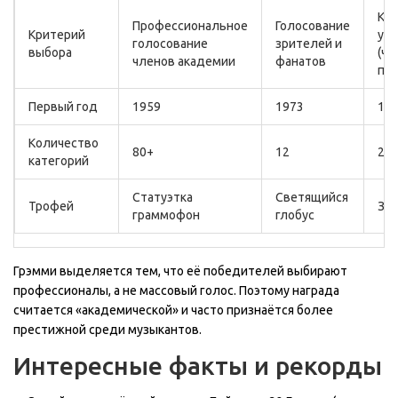
Ко
Профессиональное
Голосование
Критерий
усп
голосование
зрителей и
выбора
(ча
членов академии
фанатов
поз
Первый год
1959
1973
19
Количество
80+
12
25
категорий
Статуэтка
Светящийся
Трофей
Зол
граммофон
глобус
Грэмми выделяется тем, что её победителей выбирают
профессионалы, а не массовый голос. Поэтому награда
считается «академической» и часто признаётся более
престижной среди музыкантов.
Интересные факты и рекорды