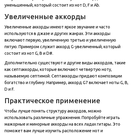
уменьшенный, который состоит из нот D, F и Ab.
Увеличенные аккорды
Увеличенные аккорды имеют яркое звучание и часто
используются в джазе и других жанрах. Эти аккорды
включают первую, увеличенную третью и увеличенную
пятую. Примером служит аккорд G-увеличенный, который
состоит из нот G, B и D#.
Дополнительно существуют и другие виды аккордов, такие
как септаккорды, которые включают четвертую ноту,
называемую септимой. Септаккорды придают композиции
богатство и глубину. Например, аккорд G7 включает ноты G, B,
D и F.
Практическое применение
Чтобы лучше понять структуру аккордов, можно
использовать различные упражнения. Попробуйте играть
мажорные и минорные аккорды на всех ладах гитары. Это
поможет вам лучше изучить расположение нот и