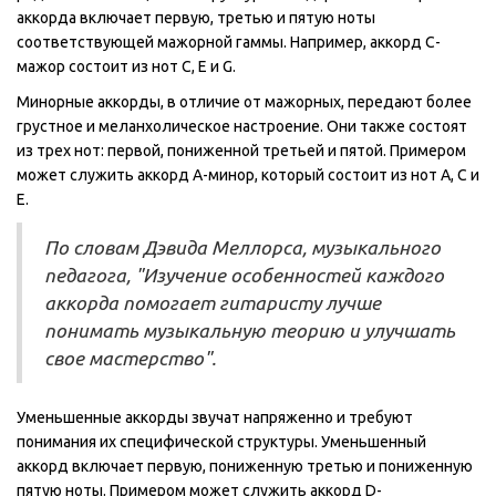
аккорда включает первую, третью и пятую ноты
соответствующей мажорной гаммы. Например, аккорд C-
мажор состоит из нот C, E и G.
Минорные аккорды, в отличие от мажорных, передают более
грустное и меланхолическое настроение. Они также состоят
из трех нот: первой, пониженной третьей и пятой. Примером
может служить аккорд A-минор, который состоит из нот A, C и
E.
По словам Дэвида Меллорса, музыкального
педагога, "Изучение особенностей каждого
аккорда помогает гитаристу лучше
понимать музыкальную теорию и улучшать
свое мастерство".
Уменьшенные аккорды звучат напряженно и требуют
понимания их специфической структуры. Уменьшенный
аккорд включает первую, пониженную третью и пониженную
пятую ноты. Примером может служить аккорд D-