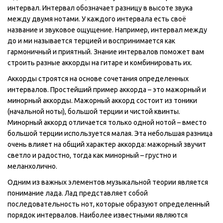
интервал. Интервал обозначает разницу в высоте звука
между двумя нотами. У каждого интервала есть своё
название и звуковое ощущение. Например, интервал между
до и ми называется терцией и воспринимается как
гармоничный и приятный. Знание интервалов поможет вам
строить разные аккорды на гитаре и комбинировать их.
Аккорды строятся на основе сочетания определенных
интервалов. Простейший пример аккорда – это мажорный и
минорный аккорды. Мажорный аккорд состоит из тоники
(начальной ноты), большой терции и чистой квинты.
Минорный аккорд отличается только одной нотой – вместо
большой терции используется малая. Эта небольшая разница
очень влияет на общий характер аккорда: мажорный звучит
светло и радостно, тогда как минорный – грустно и
меланхолично.
Одним из важных элементов музыкальной теории является
понимание лада. Лад представляет собой
последовательность нот, которые образуют определенный
порядок интервалов. Наиболее известными являются