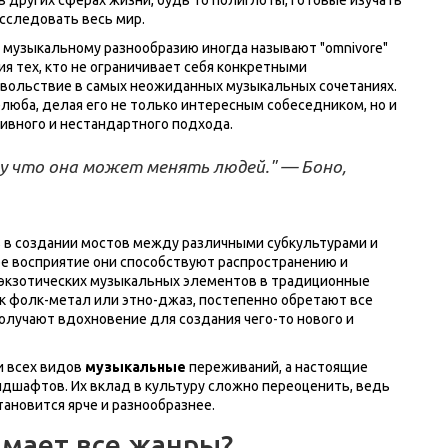
сследовать весь мир.
к музыкальному разнообразию иногда называют "omnivore"
я тех, кто не ограничивает себя конкретными
овольствие в самых неожиданных музыкальных сочетаниях.
елюба, делая его не только интересным собеседником, но и
ивного и нестандартного подхода.
 что она может менять людей." — Боно,
ь в создании мостов между различными субкультурами и
е восприятие они способствуют распространению и
и экзотических музыкальных элементов в традиционные
к фолк-метал или этно-джаз, постепенно обретают все
олучают вдохновение для создания чего-то нового и
и всех видов
музыкальные
переживаний, а настоящие
ндшафтов. Их вклад в культуру сложно переоценить, ведь
ановится ярче и разнообразнее.
мает все жанры?