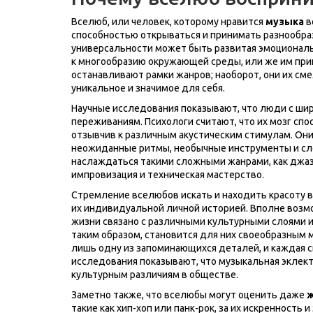
Вселюб, или человек, которому нравится
музыка
в
способностью открываться и принимать разнообраз
универсальности может быть развитая эмоциональн
к многообразию окружающей среды, или же им при
останавливают рамки жанров; наоборот, они их см
уникальное и значимое для себя.
Научные исследования показывают, что люди с ши
переживаниям. Психологи считают, что их мозг сп
отзывчив к различным акустическим стимулам. Они
неожиданные ритмы, необычные инструменты и сл
наслаждаться такими сложными жанрами, как джаз
импровизация и техническая мастерство.
Стремление вселюбов искать и находить красоту 
их индивидуальной личной историей. Вполне возм
жизни связано с различными культурными слоями 
таким образом, становится для них своеобразным
лишь одну из запоминающихся деталей, и каждая св
исследования показывают, что музыкальная эклект
культурным различиям в обществе.
Заметно также, что вселюбы могут оценить даже
такие как хип-хоп или панк-рок, за их искренность 