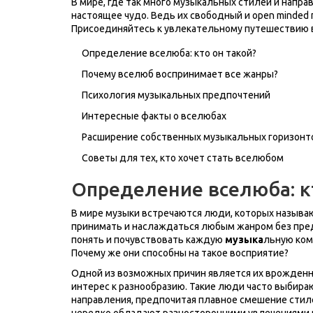
В мире, где так много музыкальных стилей и направ
настоящее чудо. Ведь их свободный и open minded 
Присоединяйтесь к увлекательному путешествию 
Определение вселюба: кто он такой?
Почему вселюб воспринимает все жанры?
Психология музыкальных предпочтений
Интересные факты о вселюбах
Расширение собственных музыкальных горизонт
Советы для тех, кто хочет стать вселюбом
Определение вселюба: кт
В мире музыки встречаются люди, которых называ
принимать и наслаждаться любым жанром без пред
понять и почувствовать каждую
музыка
льную комп
Почему же они способны на такое восприятие?
Одной из возможных причин является их врожденна
интерес к разнообразию. Такие люди часто выбир
направления, предпочитая плавное смешение стил
нередко обладают разносторонними увлечениями в 