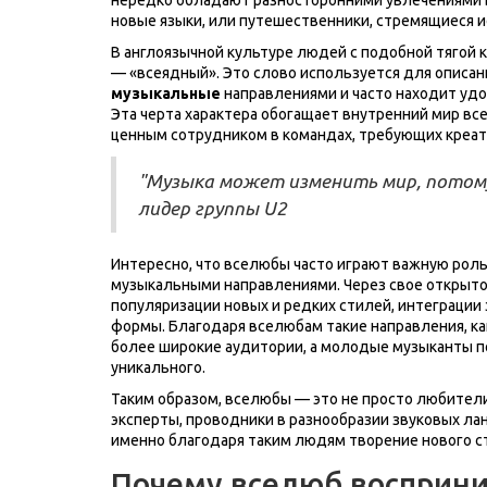
новые языки, или путешественники, стремящиеся и
В англоязычной культуре людей с подобной тягой 
— «всеядный». Это слово используется для описани
музыкальные
направлениями и часто находит уд
Эта черта характера обогащает внутренний мир вс
ценным сотрудником в командах, требующих креат
"Музыка может изменить мир, потому
лидер группы U2
Интересно, что вселюбы часто играют важную рол
музыкальными направлениями. Через свое открыто
популяризации новых и редких стилей, интеграци
формы. Благодаря вселюбам такие направления, ка
более широкие аудитории, а молодые музыканты п
уникального.
Таким образом, вселюбы — это не просто любител
эксперты, проводники в разнообразии звуковых ла
именно благодаря таким людям творение нового ст
Почему вселюб восприни