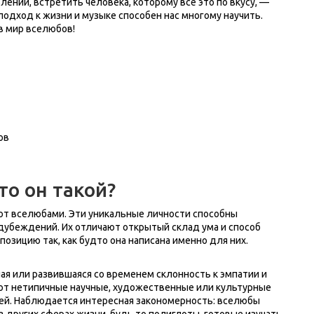
лений, встретить человека, которому всё это по вкусу, —
подход к жизни и музыке способен нас многому научить.
в мир вселюбов!
ов
о он такой?
ют вселюбами. Эти уникальные личности способны
убеждений. Их отличают открытый склад ума и способ
озицию так, как будто она написана именно для них.
я или развившаяся со временем склонность к эмпатии и
ают нетипичные научные, художественные или культурные
ей. Наблюдается интересная закономерность: вселюбы
других сферах жизни, будь то полиглоты, готовые изучать