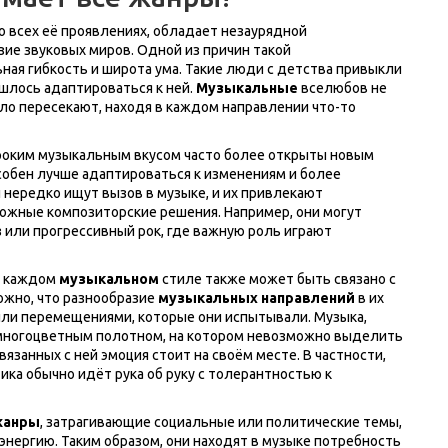
о всех её проявлениях, обладает незаурядной
ие звуковых миров. Одной из причин такой
ая гибкость и широта ума. Такие люди с детства привыкли
шлось адаптироваться к ней.
Музыкальные
вселюбов не
ело пересекают, находя в каждом направлении что-то
роким музыкальным вкусом часто более открыты новым
особен лучше адаптироваться к изменениям и более
 нередко ищут вызов в музыке, и их привлекают
ожные композиторские решения. Например, они могут
 или прогрессивный рок, где важную роль играют
в каждом
музыкальном
стиле также может быть связано с
ожно, что разнообразие
музыкальных направлений
в их
или перемещениями, которые они испытывали. Музыка,
 многоцветным полотном, на котором невозможно выделить
язанных с ней эмоция стоит на своём месте. В частности,
ика обычно идёт рука об руку с толерантностью к
жанры
, затрагивающие социальные или политические темы,
и энергию. Таким образом, они находят в музыке потребность