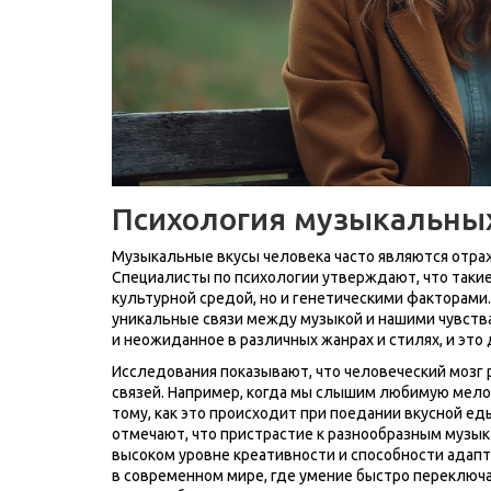
Психология музыкальны
Музыкальные вкусы человека часто являются отраж
Специалисты по психологии утверждают, что таки
культурной средой, но и генетическими факторами
уникальные связи между музыкой и нашими чувства
и неожиданное в различных жанрах и стилях, и эт
Исследования показывают, что человеческий мозг
связей. Например, когда мы слышим любимую мело
тому, как это происходит при поедании вкусной е
отмечают, что пристрастие к разнообразным муз
высоком уровне креативности и способности адапт
в современном мире, где умение быстро переключа