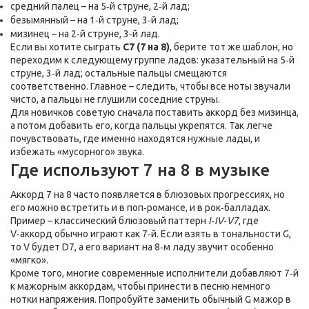
средний палец – на 5‑й струне, 2‑й лад;
безымянный – на 1‑й струне, 3‑й лад;
мизинец – на 2‑й струне, 3‑й лад.
Если вы хотите сыграть
C7 (7 на 8)
, берите тот же шаблон, но
переходим к следующему группе ладов: указательный на 5‑й
струне, 3‑й лад; остальные пальцы смещаются
соответственно. Главное – следить, чтобы все ноты звучали
чисто, а пальцы не глушили соседние струны.
Для новичков советую сначала поставить аккорд без мизинца,
а потом добавить его, когда пальцы укрепятся. Так легче
почувствовать, где именно находятся нужные лады, и
избежать «мусорного» звука.
Где используют 7 на 8 в музыке
Аккорд 7 на 8 часто появляется в блюзовых прогрессиях, но
его можно встретить и в поп‑романсе, и в рок‑балладах.
Пример – классический блюзовый паттерн
I‑IV‑V7
, где
V‑аккорд обычно играют как 7‑й. Если взять в тональности G,
то V будет D7, а его вариант на 8‑м ладу звучит особенно
«мягко».
Кроме того, многие современные исполнители добавляют 7‑й
к мажорным аккордам, чтобы принести в песню немного
нотки напряжения. Попробуйте заменить обычный G мажор в