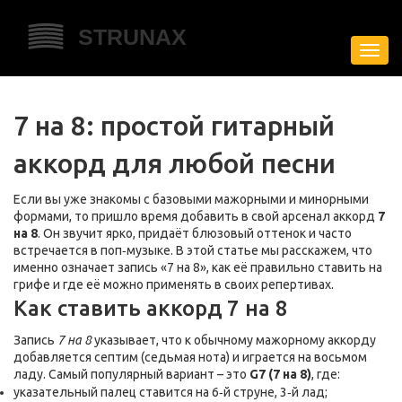
Пере
нави
7 на 8: простой гитарный
аккорд для любой песни
Если вы уже знакомы с базовыми мажорными и минорными
формами, то пришло время добавить в свой арсенал аккорд
7
на 8
. Он звучит ярко, придаёт блюзовый оттенок и часто
встречается в поп‑музыке. В этой статье мы расскажем, что
именно означает запись «7 на 8», как её правильно ставить на
грифе и где её можно применять в своих репертивах.
Как ставить аккорд 7 на 8
Запись
7 на 8
указывает, что к обычному мажорному аккорду
добавляется септим (седьмая нота) и играется на восьмом
ладу. Самый популярный вариант – это
G7 (7 на 8)
, где:
указательный палец ставится на 6‑й струне, 3‑й лад;