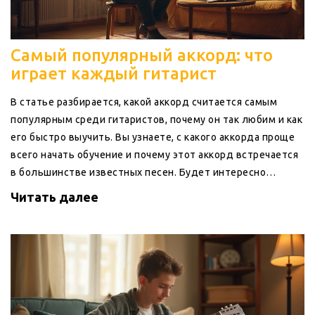
Самый популярный аккорд: что
играет каждый гитарист
В статье разбирается, какой аккорд считается самым
популярным среди гитаристов, почему он так любим и как
его быстро выучить. Вы узнаете, с какого аккорда проще
всего начать обучение и почему этот аккорд встречается
в большинстве известных песен. Будет интересно
взглянуть на реальные примеры, где используется этот
Читать далее
аккорд, а также получить советы по переходу между
аккордами без лишних сложностей. Статья подойдёт и
тем, кто только держит гитару в руках, и тем, кто уже
играет свои первые песни.