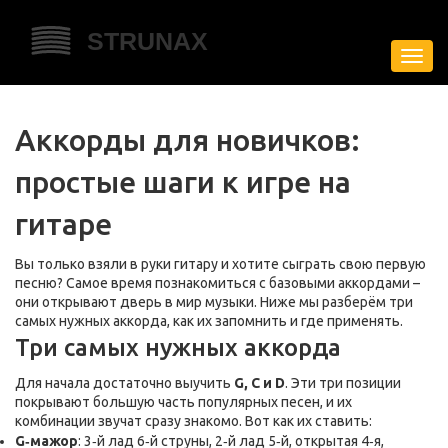
Пере
нави
Аккорды для новичков:
простые шаги к игре на
гитаре
Вы только взяли в руки гитару и хотите сыграть свою первую
песню? Самое время познакомиться с базовыми аккордами –
они открывают дверь в мир музыки. Ниже мы разберём три
самых нужных аккорда, как их запомнить и где применять.
Три самых нужных аккорда
Для начала достаточно выучить
G, C и D
. Эти три позиции
покрывают большую часть популярных песен, и их
комбинации звучат сразу знакомо. Вот как их ставить:
G‑мажор
: 3‑й лад 6‑й струны, 2‑й лад 5‑й, открытая 4‑я,