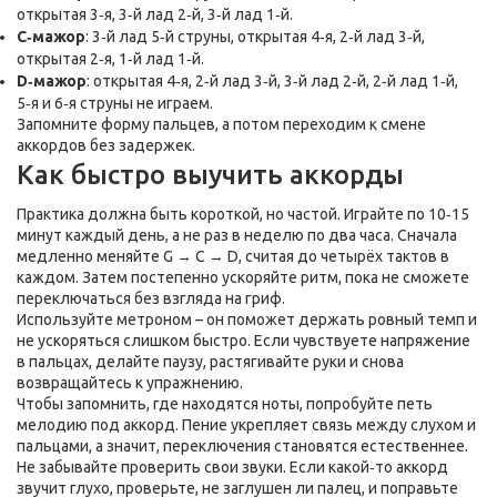
открытая 3‑я, 3‑й лад 2‑й, 3‑й лад 1‑й.
C‑мажор
: 3‑й лад 5‑й струны, открытая 4‑я, 2‑й лад 3‑й,
открытая 2‑я, 1‑й лад 1‑й.
D‑мажор
: открытая 4‑я, 2‑й лад 3‑й, 3‑й лад 2‑й, 2‑й лад 1‑й,
5‑я и 6‑я струны не играем.
Запомните форму пальцев, а потом переходим к смене
аккордов без задержек.
Как быстро выучить аккорды
Практика должна быть короткой, но частой. Играйте по 10‑15
минут каждый день, а не раз в неделю по два часа. Сначала
медленно меняйте G → C → D, считая до четырёх тактов в
каждом. Затем постепенно ускоряйте ритм, пока не сможете
переключаться без взгляда на гриф.
Используйте метроном – он поможет держать ровный темп и
не ускоряться слишком быстро. Если чувствуете напряжение
в пальцах, делайте паузу, растягивайте руки и снова
возвращайтесь к упражнению.
Чтобы запомнить, где находятся ноты, попробуйте петь
мелодию под аккорд. Пение укрепляет связь между слухом и
пальцами, а значит, переключения становятся естественнее.
Не забывайте проверить свои звуки. Если какой‑то аккорд
звучит глухо, проверьте, не заглушен ли палец, и поправьте