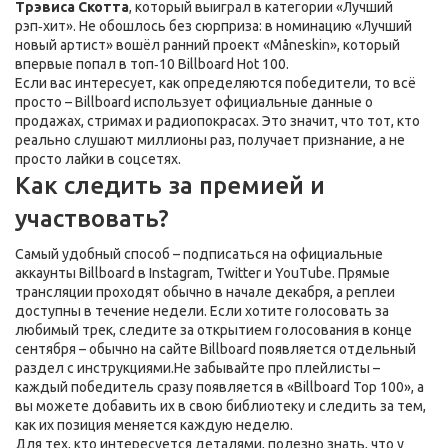
Трэвиса Скотта
, который выиграл в категории «Лучший
рэп‑хит». Не обошлось без сюрприза: в номинацию «Лучший
новый артист» вошёл ранний проект «Måneskin», который
впервые попал в топ‑10 Billboard Hot 100.
Если вас интересует, как определяются победители, то всё
просто – Billboard использует официальные данные о
продажах, стримах и радиопокрасах. Это значит, что тот, кто
реально слушают миллионы раз, получает признание, а не
просто лайки в соцсетях.
Как следить за премией и
участвовать?
Самый удобный способ – подписаться на официальные
аккаунты Billboard в Instagram, Twitter и YouTube. Прямые
трансляции проходят обычно в начале декабря, а реплеи
доступны в течение недели. Если хотите голосовать за
любимый трек, следите за открытием голосования в конце
сентября – обычно на сайте Billboard появляется отдельный
раздел с инструкциями.Не забывайте про плейлисты –
каждый победитель сразу появляется в «Billboard Top 100», а
вы можете добавить их в свою библиотеку и следить за тем,
как их позиция меняется каждую неделю.
Для тех, кто интересуется деталями, полезно знать, что у