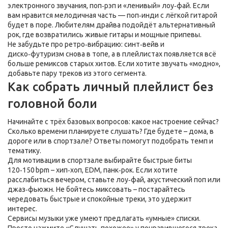
электронного звучания, поп‑рэп и «ленивый» лоу‑фай. Если
вам нравится мелодичная часть — поп‑инди с лёгкой гитарой
будет в поре. Любителям драйва подойдёт альтернативный
рок, где возвратились живые гитары и мощные припевы.
Не забудьте про ретро‑вибрацию: синт‑вейв и
диско‑футуризм снова в топе, а в плейлистах появляется всё
больше ремиксов старых хитов. Если хотите звучать «модно»,
добавьте пару треков из этого сегмента.
Как собрать личный плейлист без
головной боли
Начинайте с трёх базовых вопросов: какое настроение сейчас?
Сколько времени планируете слушать? Где будете – дома, в
дороге или в спортзале? Ответы помогут подобрать темп и
тематику.
Для мотивации в спортзале выбирайте быстрые биты
120‑150 bpm – хип‑хоп, EDM, панк‑рок. Если хотите
расслабиться вечером, ставьте лоу‑фай, акустический поп или
джаз‑фьюжн. Не бойтесь миксовать – постарайтесь
чередовать быстрые и спокойные треки, это удержит
интерес.
Сервисы музыки уже умеют предлагать «умные» списки.