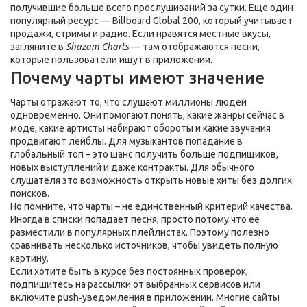
получившие больше всего прослушиваний за сутки. Еще один
популярный ресурс — Billboard Global 200, который учитывает
продажи, стримы и радио. Если нравятся местные вкусы,
загляните в
Shazam Charts
— там отображаются песни,
которые пользователи ищут в приложении.
Почему чарты имеют значение
Чарты отражают то, что слушают миллионы людей
одновременно. Они помогают понять, какие жанры сейчас в
моде, какие артисты набирают обороты и какие звучания
продвигают лейблы. Для музыкантов попадание в
глобальный топ – это шанс получить больше подпищиков,
новых выступлений и даже контракты. Для обычного
слушателя это возможность открыть новые хиты без долгих
поисков.
Но помните, что чарты – не единственный критерий качества.
Иногда в списки попадает песня, просто потому что её
разместили в популярных плейлистах. Поэтому полезно
сравнивать несколько источников, чтобы увидеть полную
картину.
Если хотите быть в курсе без постоянных проверок,
подпишитесь на рассылки от выбранных сервисов или
включите push‑уведомления в приложении. Многие сайты