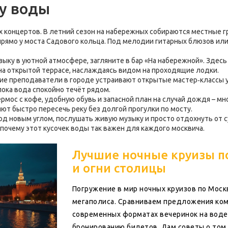
у воды
 концертов. В летний сезон на набережных собираются местные гр
рямо у моста Садового кольца. Под мелодии гитарных блюзов или
ыку в уютной атмосфере, загляните в бар «На набережной». Здесь
на открытой террасе, наслаждаясь видом на проходящие лодки.
ногие преподаватели в городе устраивают открытые мастер‑классы у
пока вода спокойно течёт рядом.
термос с кофе, удобную обувь и запасной план на случай дождя – 
ют быстро пересечь реку без долгой прогулки по мосту.
од новым углом, послушать живую музыку и просто отдохнуть от с
почему этот кусочек воды так важен для каждого москвича.
Лучшие ночные круизы по
и огни столицы
Погружение в мир ночных круизов по Москв
мегаполиса. Сравниваем предложения комп
современных форматах вечеринок на воде
бронированию билетов. Дам советы о том, 