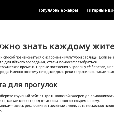
Популярные жанры
Гитарные ц
нужно знать каждому жит
ой способ познакомиться с историей и культурой столицы. Если вы 
сто для лёгкого восседания, статья поможет разобраться.
торические времена. Первые поселения выросли у её берегов, а п
рода. Именно поэтому сегодня вдоль реки сохранились такие памя
а для прогулок
ыберите круизный рейс от Третьяковской галереи до Хамовниковск
е, как меняется город от исторического к современному.
ики» – здесь река обвивает зелёные аллеи, есть несколько площа
х.