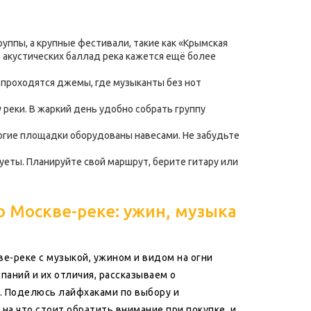
уппы, а крупные фестивали, такие как «Крымская
 акустических баллад река кажется ещё более
 проходятся джемы, где музыканты без нот
 реки. В жаркий день удобно собрать группу
многие площадки оборудованы навесами. Не забудьте
уеты. Планируйте свой маршрут, берите гитару или
 Москве-реке: ужин, музыка
е-реке с музыкой, ужином и видом на огни
аний и их отличия, рассказываем о
. Поделюсь лайфхаками по выбору и
на что стоит обратить внимание при покупке, и