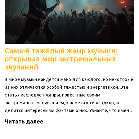
Самый тяжёлый жанр музыки:
открывая мир экстремальных
звучаний
В мире музыки найдётся жанр для каждого, но некоторые
из них отличаются особой тяжестью и энергетикой. Эта
статья исследует жанры, известные своим
экстремальным звучанием, как металл и хардкор, и
делится интересными фактами о них. Узнайте, что именно
делает эти жанры такими уникальными и какие
Читать далее
подкатегории существуют. Погрузитесь в мир
музыкального тяжелого веса и откройте для себя новую