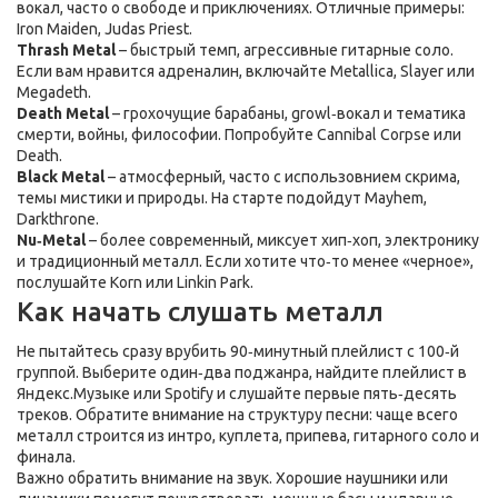
вокал, часто о свободе и приключениях. Отличные примеры:
Iron Maiden, Judas Priest.
Thrash Metal
– быстрый темп, агрессивные гитарные соло.
Если вам нравится адреналин, включайте Metallica, Slayer или
Megadeth.
Death Metal
– грохочущие барабаны, growl‑вокал и тематика
смерти, войны, философии. Попробуйте Cannibal Corpse или
Death.
Black Metal
– атмосферный, часто с использовнием скрима,
темы мистики и природы. На старте подойдут Mayhem,
Darkthrone.
Nu‑Metal
– более современный, миксует хип‑хоп, электронику
и традиционный металл. Если хотите что‑то менее «черное»,
послушайте Korn или Linkin Park.
Как начать слушать металл
Не пытайтесь сразу врубить 90‑минутный плейлист с 100‑й
группой. Выберите один‑два поджанра, найдите плейлист в
Яндекс.Музыке или Spotify и слушайте первые пять‑десять
треков. Обратите внимание на структуру песни: чаще всего
металл строится из интро, куплета, припева, гитарного соло и
финала.
Важно обратить внимание на звук. Хорошие наушники или