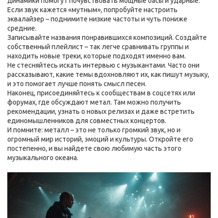
динамики помогут почувствовать мощные басы и ударные.
Если звук кажется «мутным», попробуйте настроить
эквалайзер – поднимите низкие частоты и чуть пониже
средние.
Записывайте названия понравившихся композиций. Создайте
собственный плейлист – так легче сравнивать группы и
находить новые треки, которые подходят именно вам.
Не стесняйтесь искать интервью с музыкантами. Часто они
рассказывают, какие темы вдохновляют их, как пишут музыку,
и это помогает лучше понять смысл песен.
Наконец, присоединяйтесь к сообществам в соцсетях или
форумах, где обсуждают метал. Там можно получить
рекомендации, узнать о новых релизах и даже встретить
единомышленников для совместных концертов.
И помните: металл – это не только громкий звук, но и
огромный мир историй, эмоций и культуры. Откройте его
постепенно, и вы найдете свою любимую часть этого
музыкального океана.