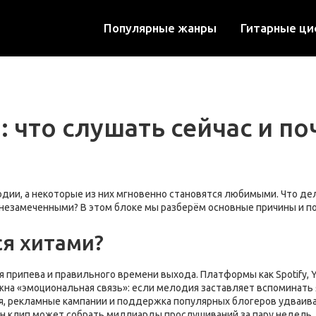
Популярные жанры
Гитарные ц
 что слушать сейчас и по
одии, а некоторые из них мгновенно становятся любимыми. Что д
 незамеченными? В этом блоке мы разберём основные причины и по
ся хитами?
 припева и правильного времени выхода. Платформы как Spotify, Y
ажна «эмоциональная связь»: если мелодия заставляет вспоминать
, рекламные кампании и поддержка популярных блогеров удваиваю
ин клип может собрать миллиарды прослушиваний за пару недель, 