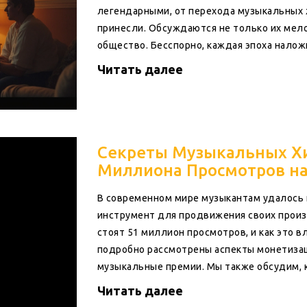
легендарными, от перехода музыкальных 
принесли. Обсуждаются не только их мелод
общество. Бесспорно, каждая эпоха налож
сделав их значимыми для каждого поколе
Читать далее
Секреты Музыкальных Хи
Миллиона Просмотров на
В современном мире музыкантам удалось
инструмент для продвижения своих произ
стоят 51 миллион просмотров, и как это в
подробно рассмотрены аспекты монетизац
музыкальные премии. Мы также обсудим, 
таких высот.
Читать далее