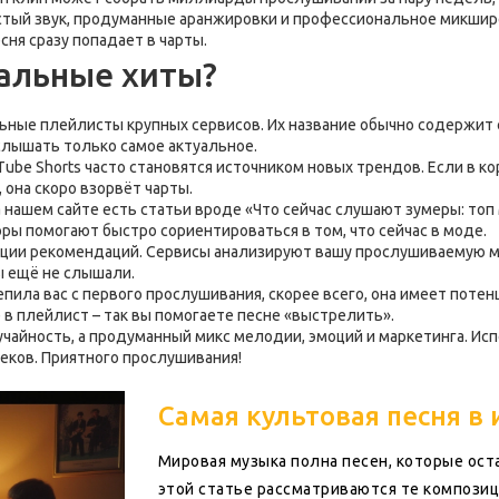
Чистый звук, продуманные аранжировки и профессиональное микш
сня сразу попадает в чарты.
альные хиты?
ные плейлисты крупных сервисов. Их название обычно содержит сл
лышать только самое актуальное.
YouTube Shorts часто становятся источником новых трендов. Если в
 она скоро взорвёт чарты.
а нашем сайте есть статьи вроде «Что сейчас слушают зумеры: то
ры помогают быстро сориентироваться в том, что сейчас в моде.
кции рекомендаций. Сервисы анализируют вашу прослушиваемую му
ы ещё не слышали.
цепила вас с первого прослушивания, скорее всего, она имеет поте
 в плейлист – так вы помогаете песне «выстрелить».
чайность, а продуманный микс мелодии, эмоций и маркетинга. Исп
реков. Приятного прослушивания!
Самая культовая песня в
Мировая музыка полна песен, которые ос
этой статье рассматриваются те композиц