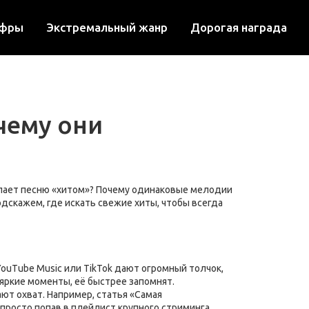
ифры
Экстремальный жанр
Дорогая награда
чему они
елает песню «хитом»? Почему одинаковые мелодии
дскажем, где искать свежие хиты, чтобы всегда
ouTube Music или TikTok дают огромный толчок,
 яркие моменты, её быстрее запомнят.
т охват. Например, статья «Самая
просто попав в плейлист крупного стриминга.