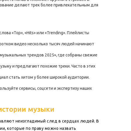
ирование делают трек более привлекательным для
ова «Top», «Hits» или «Trending». Плейлисты
 коротком видео несколько тысяч людей начинают
п музыкальных трендов 2025», где собраны свежие
зыку и предлагают похожие треки. Часто в этих
нциал стать хитом у более широкой аудитории.
ользуйте сервисы, соцсети и экспертизу наших
 истории музыки
тавляют неизгладимый след в сердцах людей. В
ии, которые по праву можно назвать