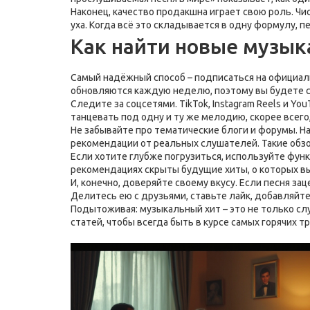
Наконец, качество продакшна играет свою роль. 
уха. Когда всё это складывается в одну формулу, пе
Как найти новые музык
Самый надёжный способ – подписаться на официаль
обновляются каждую неделю, поэтому вы будете с
Следите за соцсетями. TikTok, Instagram Reels и 
танцевать под одну и ту же мелодию, скорее всего,
Не забывайте про тематические блоги и форумы. Н
рекомендации от реальных слушателей. Такие обзо
Если хотите глубже погрузиться, используйте фун
рекомендациях скрыты будущие хиты, о которых в
И, конечно, доверяйте своему вкусу. Если песня за
Делитесь ею с друзьями, ставьте лайк, добавляйте
Подытоживая: музыкальный хит – это не только слу
статей, чтобы всегда быть в курсе самых горячих т