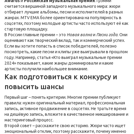
Awards
и
Российская музыкальная премия
. Грэмми
считается вершиной западного музыкального мира: жюри
отбирает лучшие альбомы, песни и исполнителей в разных
жанрах. MTV EMA более ориентирована на популярность в
соцсетях, поэтому молодые артисты часто используют её как
стартовую площадку.
В России главные премии – это
Новая волна
и
Песни года
. Они
оценивают как творческий вклад, так и коммерческий успех.
Если вы хотите попасть в список победителей, полезно
посмотреть, какие песни и клипы уже выигрывали в прошлом
году. Например, статья «Кто выиграл музыкальные премии
2024» показывает, какие жанры доминировали и какие
артисты получили наибольшее внимание.
Как подготовиться к конкурсу и
повысить шансы
Первый шаг – понять критерии. Многие премии публикуют
правила: нужен оригинальный материал, профессиональная
запись, активное продвижение в соцсетях. Не тратьте время
на дешёвую запись, вложите в качественное микширование и
мастеринговый процесс.
Второй совет – расскажите свою историю. Жюри часто ищет
эмоциональный отклик, поэтому расскажите, почему именно