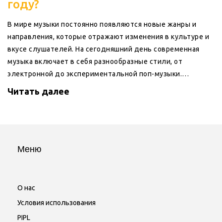
году?
В мире музыки постоянно появляются новые жанры и
направления, которые отражают изменения в культуре и
вкусе слушателей. На сегодняшний день современная
музыка включает в себя разнообразные стили, от
электронной до экспериментальной поп-музыки.
Изучение современных музыкальных тенденций помогает
Читать далее
нам лучше понимать мир вокруг нас и расширять
собственные музыкальные горизонты. В статье
рассматриваются актуальные музыкальные жанры и
раскрываются секреты их популярности.
Меню
О нас
Условия использования
PIPL