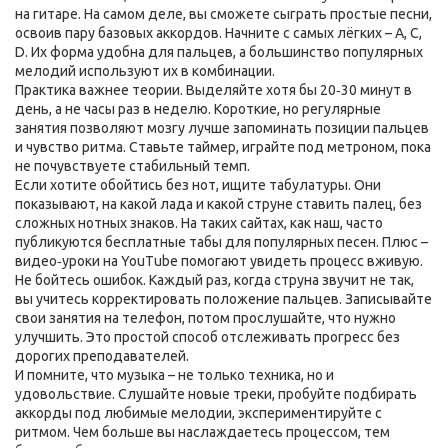
на гитаре. На самом деле, вы сможете сыграть простые песни,
освоив пару базовых аккордов. Начните с самых лёгких – A, C,
D. Их форма удобна для пальцев, а большинство популярных
мелодий используют их в комбинации.
Практика важнее теории. Выделяйте хотя бы 20‑30 минут в
день, а не часы раз в неделю. Короткие, но регулярные
занятия позволяют мозгу лучше запоминать позиции пальцев
и чувство ритма. Ставьте таймер, играйте под метроном, пока
не почувствуете стабильный темп.
Если хотите обойтись без нот, ищите табулатуры. Они
показывают, на какой лада и какой струне ставить палец, без
сложных нотных знаков. На таких сайтах, как наш, часто
публикуются бесплатные табы для популярных песен. Плюс –
видео‑уроки на YouTube помогают увидеть процесс вживую.
Не бойтесь ошибок. Каждый раз, когда струна звучит не так,
вы учитесь корректировать положение пальцев. Записывайте
свои занятия на телефон, потом прослушайте, что нужно
улучшить. Это простой способ отслеживать прогресс без
дорогих преподавателей.
И помните, что музыка – не только техника, но и
удовольствие. Слушайте новые треки, пробуйте подбирать
аккорды под любимые мелодии, экспериментируйте с
ритмом. Чем больше вы наслаждаетесь процессом, тем