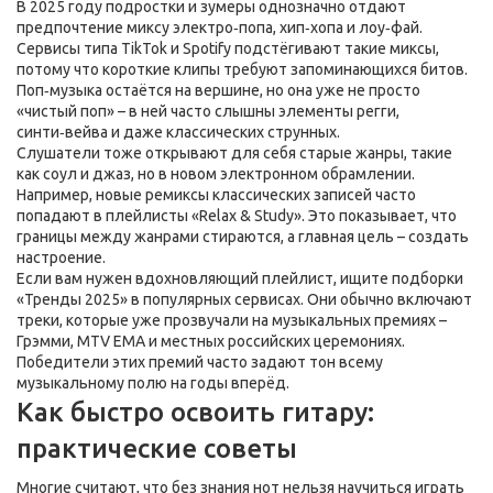
В 2025 году подростки и зумеры однозначно отдают
предпочтение миксу электро‑попа, хип‑хопа и лоу‑фай.
Сервисы типа TikTok и Spotify подстёгивают такие миксы,
потому что короткие клипы требуют запоминающихся битов.
Поп‑музыка остаётся на вершине, но она уже не просто
«чистый поп» – в ней часто слышны элементы регги,
синти‑вейва и даже классических струнных.
Слушатели тоже открывают для себя старые жанры, такие
как соул и джаз, но в новом электронном обрамлении.
Например, новые ремиксы классических записей часто
попадают в плейлисты «Relax & Study». Это показывает, что
границы между жанрами стираются, а главная цель – создать
настроение.
Если вам нужен вдохновляющий плейлист, ищите подборки
«Тренды 2025» в популярных сервисах. Они обычно включают
треки, которые уже прозвучали на музыкальных премиях –
Грэмми, MTV EMA и местных российских церемониях.
Победители этих премий часто задают тон всему
музыкальному полю на годы вперёд.
Как быстро освоить гитару:
практические советы
Многие считают, что без знания нот нельзя научиться играть