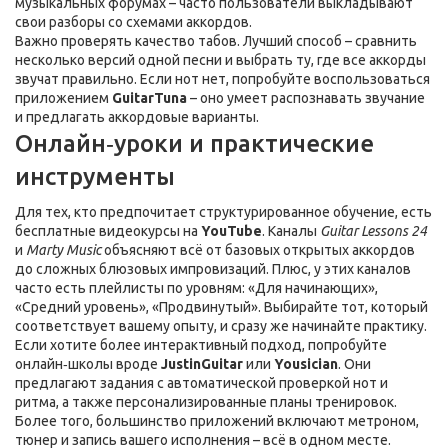
музыкальных форумах – часто пользователи выкладывают
свои разборы со схемами аккордов.
Важно проверять качество табов. Лучший способ – сравнить
несколько версий одной песни и выбрать ту, где все аккорды
звучат правильно. Если нот нет, попробуйте воспользоваться
приложением
GuitarTuna
– оно умеет распознавать звучание
и предлагать аккордовые варианты.
Онлайн‑уроки и практические
инструменты
Для тех, кто предпочитает структурированное обучение, есть
бесплатные видеокурсы на
YouTube
. Каналы
Guitar Lessons 24
и
Marty Music
объясняют всё от базовых открытых аккордов
до сложных блюзовых импровизаций. Плюс, у этих каналов
часто есть плейлисты по уровням: «Для начинающих»,
«Средний уровень», «Продвинутый». Выбирайте тот, который
соответствует вашему опыту, и сразу же начинайте практику.
Если хотите более интерактивный подход, попробуйте
онлайн‑школы вроде
JustinGuitar
или
Yousician
. Они
предлагают задания с автоматической проверкой нот и
ритма, а также персонализированные планы тренировок.
Более того, большинство приложений включают метроном,
тюнер и запись вашего исполнения – всё в одном месте.