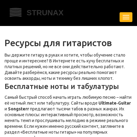
Пере
нави
Ресурсы для гитаристов
Вы держите гитару в руках и хотите, чтобы обучение стало
проще и интереснее? В Интернете есть кучу бесплатных и
платных решений, но не все они действительно работают.
Давайте разберёмся, какие ресурсы реально помогают
освоить аккорды, ноты и технику без лишних хлопот.
Бесплатные ноты и табулатуры
Самый быстрый способ начать играть любимую песню – найти
её нотный лист или табулатуру. Сайты вроде
Ultimate‑Guitar
и
Songsterr
предлагают тысячи табов в разных жанрах. Их
основные плюсы: интерактивный просмотр, возможность
менять темп и прослушивать мелодию в режиме реального
времени. Если нужен именно русский контент, загляните в
раздел «Бесплатные ноты гитары» на популярных