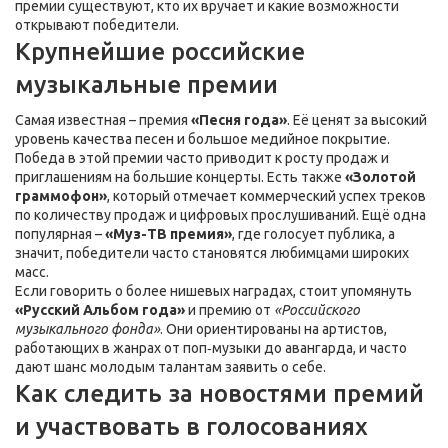
премии существуют, кто их вручает и какие возможности
открывают победители.
Крупнейшие российские
музыкальные премии
Самая известная – премия
«Песня года»
. Её ценят за высокий
уровень качества песен и большое медийное покрытие.
Победа в этой премии часто приводит к росту продаж и
приглашениям на большие концерты. Есть также
«Золотой
граммофон»
, который отмечает коммерческий успех треков
по количеству продаж и цифровых прослушиваний. Ещё одна
популярная –
«Муз-ТВ премия»
, где голосует публика, а
значит, победители часто становятся любимцами широких
масс.
Если говорить о более нишевых наградах, стоит упомянуть
«Русский Альбом года»
и премию от
«Российского
музыкального фонда»
. Они ориентированы на артистов,
работающих в жанрах от поп‑музыки до авангарда, и часто
дают шанс молодым талантам заявить о себе.
Как следить за новостями премий
и участвовать в голосованиях