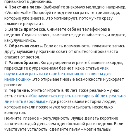
привыкают к движению.
4.
Практика песен.
Выбирайте знакомую мелодию, например,
«Wonderwall». Попробуйте под неё сыграть те три аккорда,
которые уже знаете. Это мотивирует, потому что сразу
слышите результат.
5.
Запись прогресса.
Снимаете себя на телефон раз в
неделю. Слушая запись, замечаете, где ошибаетесь, и видите,
как улучшились.
6.
Обратная связь.
Если есть возможность, покажите запись
другу‑музыканту. Краткий совет от опытного игрока часто
спасает от застоя.
7.
Разнообразие.
Когда уверенно играете базовые аккорды,
переходите к упражнениям без нот, как в статье «
Как
научиться играть на гитаре без знания нот: советы для
начинающих
». Это открывает новые возможности и ускоряет
развитие.
8.
Терпение.
Учиться играть в 40 лет тоже реально – у нас
есть статья «
Как научиться играть на гитаре в 40 лет: реально
ли начать взрослым?
», где рассказываем истории людей,
которые начали позже и уже успели сыграть несколько
концертов.
Помните, главное – регулярность. Лучше делать короткие
занятия каждый день, чем один большой раз в неделю. Если
чувствуете усталость, сделайте паузу – мозг и пальцы