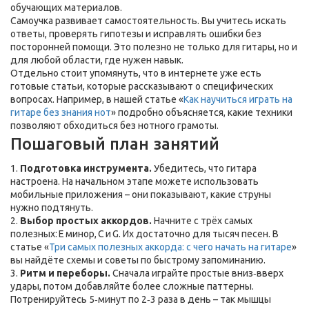
обучающих материалов.
Самоучка развивает самостоятельность. Вы учитесь искать
ответы, проверять гипотезы и исправлять ошибки без
посторонней помощи. Это полезно не только для гитары, но и
для любой области, где нужен навык.
Отдельно стоит упомянуть, что в интернете уже есть
готовые статьи, которые рассказывают о специфических
вопросах. Например, в нашей статье «
Как научиться играть на
гитаре без знания нот
» подробно объясняется, какие техники
позволяют обходиться без нотного грамоты.
Пошаговый план занятий
1.
Подготовка инструмента.
Убедитесь, что гитара
настроена. На начальном этапе можете использовать
мобильные приложения – они показывают, какие струны
нужно подтянуть.
2.
Выбор простых аккордов.
Начните с трёх самых
полезных: E минор, C и G. Их достаточно для тысяч песен. В
статье «
Три самых полезных аккорда: с чего начать на гитаре
»
вы найдёте схемы и советы по быстрому запоминанию.
3.
Ритм и переборы.
Сначала играйте простые вниз‑вверх
удары, потом добавляйте более сложные паттерны.
Потренируйтесь 5‑минут по 2‑3 раза в день – так мышцы