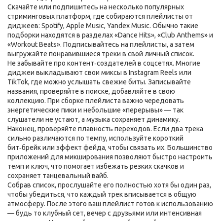
Скачайте или подпишитесь на несколько популярных
стриминговых платформ, где собираются плейлисты от
диджеев: Spotify, Apple Music, Yandex Music. Обычно такие
подборки находятся в разделах «Dance Hits», «Club Anthems» и
«Workout Beats». Подписывайтесь на плейлисты, а затем
выгружайте понравившиеся треки в свой личный список.
Не забывайте про контент‑создателей в соцсетях. Многие
диджеи выкладывают свои миксы в Instagram Reels или
TikTok, где можно услышать свежие биты. Записывайте
названия, проверяйте в поиске, добавляйте в свою
коллекцию. При сборке плейлиста важно чередовать
энергетические пики и небольшие «перерывы» — так
слушатели не устают, а музыка сохраняет динамику.
Наконец, проверяйте плавность переходов. Если два трека
сильно различаются по темпу, используйте короткий
бит‑брейк или эффект фейда, чтобы связать их. Большинство
приложений для микширования позволяют быстро настроить
темп и ключ, что помогает избежать резких скачков и
сохраняет танцевальный вайб.
Собрав список, прослушайте его полностью хотя бы один раз,
чтобы убедиться, что каждый трек вписывается в общую
атмосферу. После этого ваш плейлист готов к использованию
— будь то клубный сет, вечер с друзьями или интенсивная