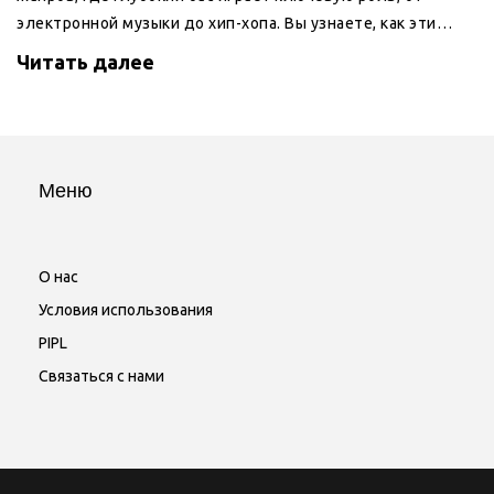
электронной музыки до хип-хопа. Вы узнаете, как эти
стили формировались, какие исполнители делают их
Читать далее
популярными, и почему такие ритмы так важны для
танцевальных площадок. Погрузитесь в культурное и
музыкальное наследие каждого жанра, чтобы оценить
воздействие басовой музыки в повседневной жизни.
Меню
О нас
Условия использования
PIPL
Связаться с нами