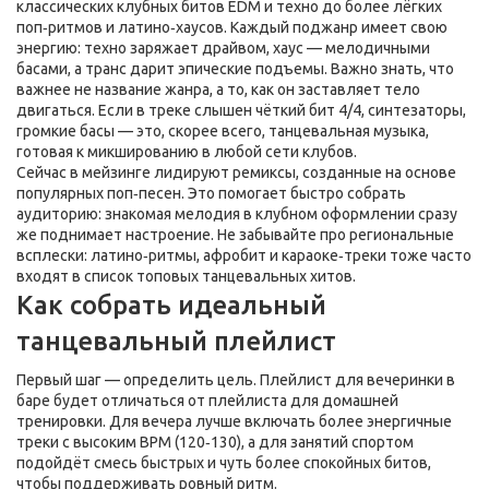
классических клубных битов EDM и техно до более лёгких
поп‑ритмов и латино‑хаусов. Каждый поджанр имеет свою
энергию: техно заряжает драйвом, хаус — мелодичными
басами, а транс дарит эпические подъемы. Важно знать, что
важнее не название жанра, а то, как он заставляет тело
двигаться. Если в треке слышен чёткий бит 4/4, синтезаторы,
громкие басы — это, скорее всего, танцевальная музыка,
готовая к микшированию в любой сети клубов.
Сейчас в мейзинге лидируют ремиксы, созданные на основе
популярных поп‑песен. Это помогает быстро собрать
аудиторию: знакомая мелодия в клубном оформлении сразу
же поднимает настроение. Не забывайте про региональные
всплески: латино‑ритмы, афробит и караоке‑треки тоже часто
входят в список топовых танцевальных хитов.
Как собрать идеальный
танцевальный плейлист
Первый шаг — определить цель. Плейлист для вечеринки в
баре будет отличаться от плейлиста для домашней
тренировки. Для вечера лучше включать более энергичные
треки с высоким BPM (120‑130), а для занятий спортом
подойдёт смесь быстрых и чуть более спокойных битов,
чтобы поддерживать ровный ритм.