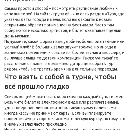
Самый простой способ – посмотреть расписание любимых
исполнителей. На сайтах групп обычно есть раздел «Тур», где
указаны даты, города и цены. Если вы открыты к новым
открытиям, обратите внимание на фестивали. Часто там
собираются несколько артистов, и билет охватывает целый
день музыки.
Подумайте, какой формат вам удобнее: большой стадион или
уютный клуб? В больших залах звучит громче, но иногда в
маленьких помещениях создаётся более тесная атмосфера, и
вы лучше слышите детали композиции. Также учитывайте
расстояние от вашего дома – иногда проще выбрать тур
рядом, чтобы не тратить время на длительные переезды.
Что взять с собой в турне, чтобы
всё прошло гладко
Список вещей может быть коротким, но каждый пункт важен.
Возьмите билет (в электронном виде или распечатанным),
удостоверение личности и небольшую сумму наличными –
иногда кассы не принимают карты. Если вы планируете
провести вечер в городе, возьмите лёгкую куртку, потому что
в ночных залах часто прохладно.
Не забудьте зарядный кабель и пауэрбанк – телефон нужен