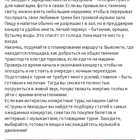
для навигации, фото и связи. Если вы привыкли к темному
свету, можно взять небольшие наушники, чтобы в перерывах
послушать свои любимые треки без громкой музыки зала.
Пищу и напитки обычно не разрешают в зал, но в преддверии
концерта удобно иметь лёгкий перекус – батончик, орешки,
бутылку воды. Это спасёт от голода, пока ищете место у
входа.
Наконец, подумайте о планировании маршрута. Выясните, где
находится площадка, как добраться на общественном
транспорте или где парковка, если едете на машине.
Проверьте время начала и окончания концерта, чтобы не
опоздать и не стоять в очереди с ночным переездом.
Подготовка к турне не требует много усилий, главное – быть
готовым к мелочам. Тогда вы сможете полностью
погрузиться в живой звук, почувствовать энергию толпы и
уйти с яркими впечатлениями.
Если вам интересны конкретные туры, на нашем сайте
«Струны и Аккорды» вы найдёте подборку статей о самых
ожидаемых концертах, советах по покупке билетов и
интервью с музыкантами, готовящими турне. Заходите,
выбирайте, готовьте вещи и наслаждайтесь музыкой в
движении!