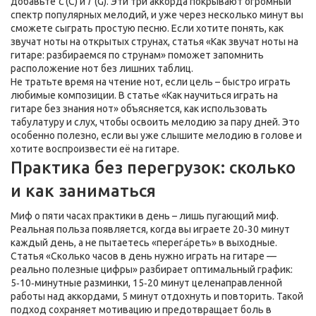
добавьте
С
(C) и
Г
(G). Эти три аккорда покрывают огромный
спектр популярных мелодий, и уже через несколько минут вы
сможете сыграть простую песню. Если хотите понять, как
звучат ноты на открытых струнах, статья «Как звучат ноты на
гитаре: разбираемся по струнам» поможет запомнить
расположение нот без лишних таблиц.
Не тратьте время на чтение нот, если цель – быстро играть
любимые композиции. В статье «Как научиться играть на
гитаре без знания нот» объясняется, как использовать
табулатуру и слух, чтобы освоить мелодию за пару дней. Это
особенно полезно, если вы уже слышите мелодию в голове и
хотите воспроизвести её на гитаре.
Практика без перегрузок: сколько
и как заниматься
Миф о пяти часах практики в день – лишь пугающий миф.
Реальная польза появляется, когда вы играете 20‑30 минут
каждый день, а не пытаетесь «перега́реть» в выходные.
Статья «Сколько часов в день нужно играть на гитаре —
реально полезные цифры» разбирает оптимальный график:
5‑10‑минутные разминки, 15‑20 минут целенаправленной
работы над аккордами, 5 минут отдохнуть и повторить. Такой
подход сохраняет мотивацию и предотвращает боль в