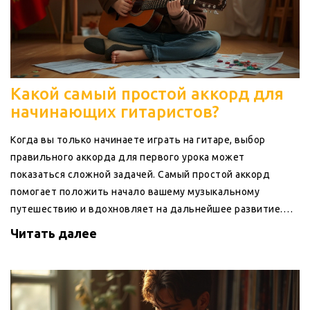
Какой самый простой аккорд для
начинающих гитаристов?
Когда вы только начинаете играть на гитаре, выбор
правильного аккорда для первого урока может
показаться сложной задачей. Самый простой аккорд
помогает положить начало вашему музыкальному
путешествию и вдохновляет на дальнейшее развитие.
Вопрос о самом простом аккорде - C или G может вызвать
Читать далее
оживленные споры среди начинающих музыкантов. В этой
статье исследуем преимущества и недостатки знаковых
аккордов, а также поделимся полезными советами для
легкого старта.