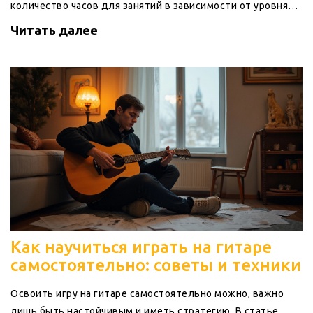
количество часов для занятий в зависимости от уровня
подготовки. Также расскажем о том, как избежать
Читать далее
усталости и выгорания. Важно найти баланс между
практикой и отдыхом, чтобы сохранить мотивацию.
Несмотря на то, что уделенное время важно, более
значимым может быть качество самой практики.
Как научиться играть на гитаре
самостоятельно: советы и техники
Освоить игру на гитаре самостоятельно можно, важно
лишь быть настойчивым и иметь стратегию. В статье