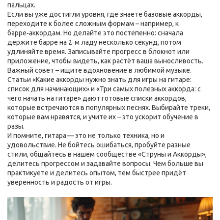
пальцах.
Если вы уже достигли уровня, где знаете базовые аккорды,
переходите к более сложным формам – например, к
барре‑аккордам. Но делайте это постепенно: сначала
держите барре на 2‑м ладу несколько секунд, потом
удлиняйте время. Записывайте прогресс в блокнот или
приложение, чтобы видеть, как растёт ваша выносливость.
Важный совет – ищите вдохновение в любимой музыке.
Статьи «Какие аккорды нужно знать для игры на гитаре:
список для начинающих» и «Три самых полезных аккорда: с
чего начать на гитаре» дают готовые списки аккордов,
которые встречаются в популярных песнях. Выбирайте треки,
которые вам нравятся, и учите их – это ускорит обучение в
разы.
И помните, гитара — это не только техника, но и
удовольствие. Не бойтесь ошибаться, пробуйте разные
стили, общайтесь в нашем сообществе «Струны и Аккорды»,
делитесь прогрессом и задавайте вопросы. Чем больше вы
практикуете и делитесь опытом, тем быстрее придёт
уверенность и радость от игры.