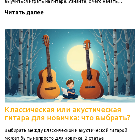
выучиться играть на гитаре. Узнайте, с чего начать,
сколько времени нужно выделить на тренировки и какие
Читать далее
упражнения помогут освоить аккорды быстрее. В статье
также рассматриваются аспекты мотивации и на что
обратить внимание при выборе первой гитары. Даже если
у вас нет опыта, вы сможете найти здесь ответы на свои
вопросы.
Классическая или акустическая
гитара для новичка: что выбрать?
Выбирать между классической и акустической гитарой
может быть непросто для новичка. В статье