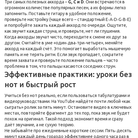
Три самых полезных аккорда –
G, C и D
. Они встречаются в
огромном количестве популярных песен, а их формы легко
запомнить. Поставьте гитару в удобное положение,
проверьте настройку (чаще всего – стандартный E‑A‑D‑G‑B‑E)
и попробуйте зажать каждый аккорд по очереди. Ощутите,
как звучит каждая струна, и проверьте, нет ли глушения.
Когда аккорды звучат чисто, переходите к смене их друг за
другом. Считайте в уме «один‑два‑три‑четыре», меняйте
аккорд на каждый счёт. Это помогает выработать мышечную
память и не терять ритм. Если звук пропадает, сократите
время захвата и проверьте положение пальцев – часто
проблема в том, что пальцы касаются соседних струн.
Эффективные практики: уроки без
нот и быстрый рост
Учиться без нот реально, если пользоваться табулатурами и
видеоруководствами. На YouTube найдёте почти любой «как
сыграть» ролик за пять минут. Остановите видео в ключевых
местах, повторяйте фрагмент до тех пор, пока звук не будет
похож на оригинал. Такой подход экономит время и сразу
даёт звучание, а не сухую теорию.
Не забывайте про ежедневные короткие сессии. Пять‑десять
минут каждый день гораздо эффективнее одного часа раз в