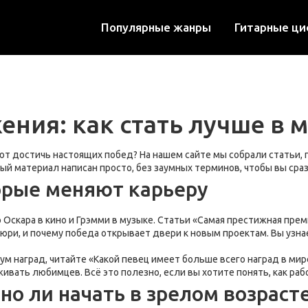
Популярные жанры
Гитарные ц
ния: как стать лучше в 
т достичь настоящих побед? На нашем сайте мы собрали статьи, г
ый материал написан просто, без заумных терминов, чтобы вы сра
орые меняют карьеру
скара в кино и Грэмми в музыке. Статьи «Самая престижная преми
ри, и почему победа открывает двери к новым проектам. Вы узнает
ум наград, читайте «Какой певец имеет больше всего наград в ми
ивать любимцев. Всё это полезно, если вы хотите понять, как ра
но ли начать в зрелом возраст