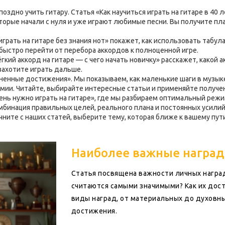
оздно учить гитару. Статья «Как научиться играть на гитаре в 40 
торые начали с нуля и уже играют любимые песни. Вы получите пл
играть на гитаре без знания нот» покажет, как использовать табу
быстро перейти от перебора аккордов к полноценной игре.
гкий аккорд на гитаре — с чего начать новичку» расскажет, какой а
захотите играть дальше.
енные достижения». Мы показываем, как маленькие шаги в музыке
ии. Читайте, выбирайте интересные статьи и применяйте получен
день нужно играть на гитаре», где мы разбираем оптимальный реж
омбинация правильных целей, реального плана и постоянных усилий
чните с наших статей, выберите тему, которая ближе к вашему пут
Наиболее важные награды
Статья посвящена важности личных наград
считаются самыми значимыми? Как их дост
виды наград, от материальных до духовны
достижения.