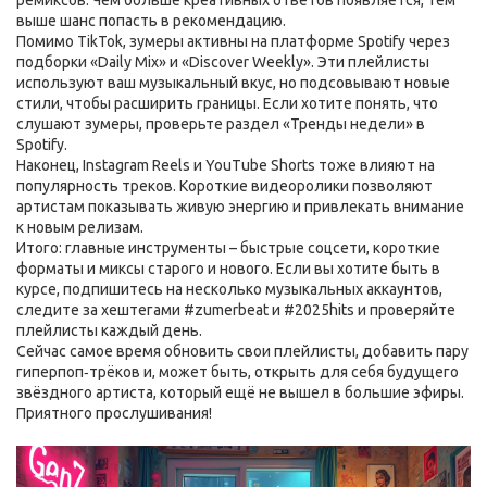
ремиксов. Чем больше креативных ответов появляется, тем
выше шанс попасть в рекомендацию.
Помимо TikTok, зумеры активны на платформе Spotify через
подборки «Daily Mix» и «Discover Weekly». Эти плейлисты
используют ваш музыкальный вкус, но подсовывают новые
стили, чтобы расширить границы. Если хотите понять, что
слушают зумеры, проверьте раздел «Тренды недели» в
Spotify.
Наконец, Instagram Reels и YouTube Shorts тоже влияют на
популярность треков. Короткие видеоролики позволяют
артистам показывать живую энергию и привлекать внимание
к новым релизам.
Итого: главные инструменты – быстрые соцсети, короткие
форматы и миксы старого и нового. Если вы хотите быть в
курсе, подпишитесь на несколько музыкальных аккаунтов,
следите за хештегами #zumerbeat и #2025hits и проверяйте
плейлисты каждый день.
Сейчас самое время обновить свои плейлисты, добавить пару
гиперпоп‑трёков и, может быть, открыть для себя будущего
звёздного артиста, который ещё не вышел в большие эфиры.
Приятного прослушивания!