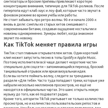
синтезаторы и броские припевы привлекают короткую
концентрацию внимания, типичную для TikTok‑роликов. После
гиперпопа идут клаб‑хаус и лоу‑фай, которые часто звучат в
фоновом режиме во время учёбы или работы.
Не стоит забывать про ретро‑волны. 90‑е и начало 2000‑х
вновь в деле: сэмплы из старых хитов смешивают с
современными битами, создавая ощущение ностальгии и
новизны одновременно. Зумеры любят, когда знакомое
звучит по‑новому.
Как TikTok меняет правила игры
ТикТок стал главным открывателем хитов. Один короткий
клип может запустить песню в топы Spotify и Apple Music.
Поэтому исполнители всё чаще делают «короткие части»
специально для соцсети – запоминающийся переход, броский
танцевальный отрывок или яркая визуальная идея.
Если вы хотите поймать волну, следите за трендами в
разделе «Для тебя». Часто туда попадают треки, которые уже
набрали несколько миллионов просмотров, но ещё не
находятся в официальных чартах. Это шанс открыть новую
музыку до того, как её подхватят радио.
Кроме того, алгоритм TikTok учитывает не только количество
просмотров, но и количество пользовательских репостов и