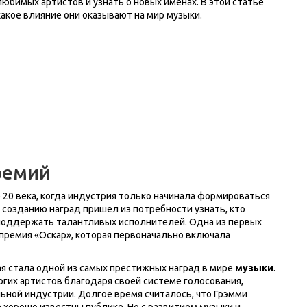
бимых артистов и узнать о новых именах. В этой статье
какое влияние они оказывают на мир музыки.
ремий
 20 века, когда индустрия только начинала формироваться
к созданию наград пришел из потребности узнать, кто
 поддержать талантливых исполнителей. Одна из первых
 премия «Оскар», которая первоначально включала
ая стала одной из самых престижных наград в мире
музыки
.
огих артистов благодаря своей системе голосования,
ьной индустрии. Долгое время считалось, что Грэмми
 хорошо известны публике. Но с развитием музыки и