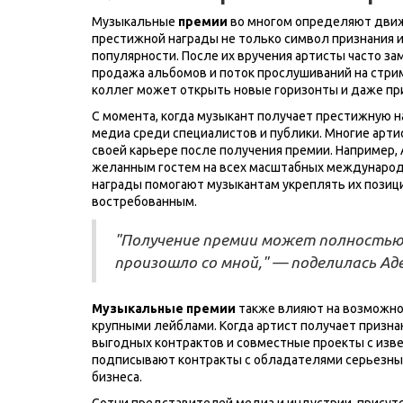
Музыкальные
премии
во многом определяют движ
престижной награды не только символ признания и
популярности. После их вручения артисты часто за
продажа альбомов и поток прослушиваний на стрими
коллег может открыть новые горизонты и даже пр
С момента, когда музыкант получает престижную н
медиа среди специалистов и публики. Многие арт
своей карьере после получения премии. Например,
желанным гостем на всех масштабных международн
награды помогают музыкантам укреплять их позици
востребованным.
"Получение премии может полностью
произошло со мной," — поделилась Аде
Музыкальные премии
также влияют на возможно
крупными лейблами. Когда артист получает призна
выгодных контрактов и совместные проекты с изв
подписывают контракты с обладателями серьезных 
бизнеса.
Сотни представителей медиа и индустрии, присут