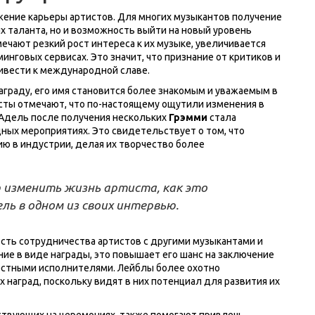
ение карьеры артистов. Для многих музыкантов получение
х таланта, но и возможность выйти на новый уровень
мечают резкий рост интереса к их музыке, увеличивается
нговых сервисах. Это значит, что признание от критиков и
ивести к международной славе.
аграду, его имя становится более знакомым и уважаемым в
исты отмечают, что по-настоящему ощутили изменения в
 Адель после получения нескольких
Грэмми
стала
ых мероприятиях. Это свидетельствует о том, что
ю в индустрии, делая их творчество более
 изменить жизнь артиста, как это
ль в одном из своих интервью.
сть сотрудничества артистов с другими музыкантами и
ние в виде награды, это повышает его шанс на заключение
естными исполнителями. Лейблы более охотно
наград, поскольку видят в них потенциал для развития их
ствующих на церемониях, также помогают привлечь