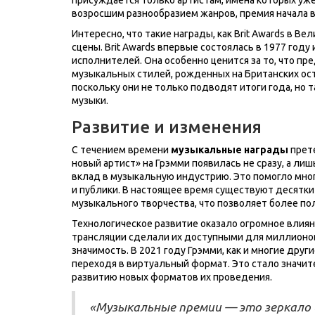
возросшим разнообразием жанров, премия начала в
Интересно, что такие награды, как Brit Awards в 
сцены. Brit Awards впервые состоялась в 1977 году 
исполнителей. Она особенно ценится за то, что 
музыкальных стилей, рожденных на Британских ост
поскольку они не только подводят итоги года, н
музыки.
Развитие и изменения
С течением времени
музыкальные награды
прете
новый артист» на Грэмми появилась не сразу, а ли
вклад в музыкальную индустрию. Это помогло мн
и публики. В настоящее время существуют десятки
музыкального творчества, что позволяет более п
Технологическое развитие оказало огромное влия
трансляции сделали их доступными для миллионов 
значимость. В 2021 году Грэмми, как и многие дру
переходя в виртуальный формат. Это стало значит
развитию новых форматов их проведения.
«Музыкальные премии — это зеркало