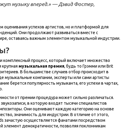
ижут музыку вперед.» — Дэвид Фостер,
м оценивания успехов артистов, но и платформой для
нденций. Они продолжают развиваться вместе с
ире, оставаясь важным элементом музыкальной индустрии.
ы?
и комплексный процесс, который включает множество
я крупная
музыкальная премия
, будь то Грэмми или Brit
ритериев. В большинстве случаев отбор происходит в
где музыкальные компании, эксперты или сами артисты
ние берется популярность музыканта, его успехи в чартах,
о.
имости от премии процедура может сильно различаться.
звукозаписи, в которую входят тысячи специалистов
омпозиторы. Они оценивают каждую категорию на основе
ество, значимость для индустрии. В отличие от этого,
rds зачастую осуществляется фанатами посредством
ей элемент демократичности, позволяя поклонникам