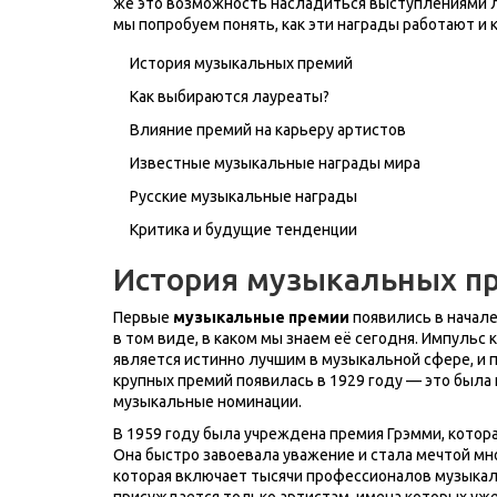
же это возможность насладиться выступлениями лю
мы попробуем понять, как эти награды работают и 
История музыкальных премий
Как выбираются лауреаты?
Влияние премий на карьеру артистов
Известные музыкальные награды мира
Русские музыкальные награды
Критика и будущие тенденции
История музыкальных п
Первые
музыкальные премии
появились в начале
в том виде, в каком мы знаем её сегодня. Импульс 
является истинно лучшим в музыкальной сфере, и
крупных премий появилась в 1929 году — это была
музыкальные номинации.
В 1959 году была учреждена премия Грэмми, котор
Она быстро завоевала уважение и стала мечтой мн
которая включает тысячи профессионалов музыкал
присуждается только артистам, имена которых уже