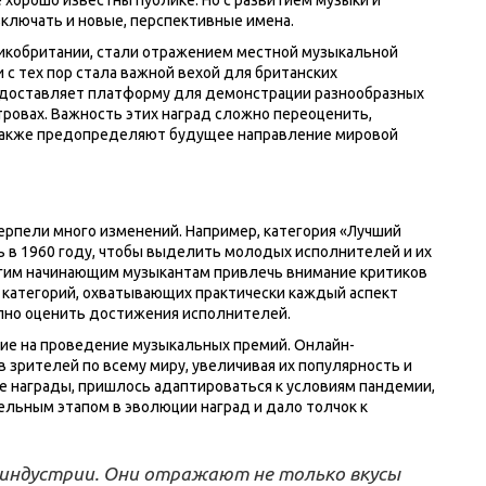
ключать и новые, перспективные имена.
Великобритании, стали отражением местной музыкальной
и с тех пор стала важной вехой для британских
предоставляет платформу для демонстрации разнообразных
ровах. Важность этих наград сложно переоценить,
о также предопределяют будущее направление мировой
рпели много изменений. Например, категория «Лучший
шь в 1960 году, чтобы выделить молодых исполнителей и их
огим начинающим музыкантам привлечь внимание критиков
 категорий, охватывающих практически каждый аспект
олно оценить достижения исполнителей.
ние на проведение музыкальных премий. Онлайн-
зрителей по всему миру, увеличивая их популярность и
гие награды, пришлось адаптироваться к условиям пандемии,
ельным этапом в эволюции наград и дало толчок к
 индустрии. Они отражают не только вкусы