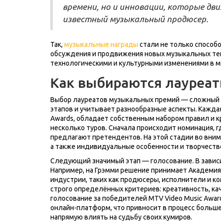
времени, но и инновации, которые дв
известный музыкальный продюсер.
Так,
музыкальные награды
стали не только способо
обсуждения и продвижения новых музыкальных те
технологическими и культурными изменениями в м
Как выбираются лауреат
Выбор лауреатов музыкальных премий — сложный 
этапов и учитывает разнообразные аспекты. Кажда
Awards, обладает собственным набором правил и к
несколько туров. Сначала происходит номинация, 
предлагают претендентов. На этой стадии во внима
а также индивидуальные особенности и творчеств
Следующий значимый этап — голосование. В завис
Например, на Грэмми решение принимает Академия 
индустрии, таких как продюсеры, исполнители и к
строго определённых критериев: креативность, кач
голосование за победителей MTV Video Music Awa
онлайн-платформ, что привносит в процесс больш
напрямую влиять на судьбу своих кумиров.