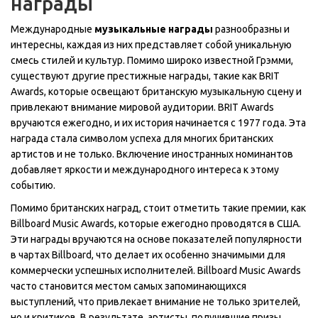
награды
Международные
музыкальные награды
разнообразны и
интересны, каждая из них представляет собой уникальную
смесь стилей и культур. Помимо широко известной Грэмми,
существуют другие престижные награды, такие как BRIT
Awards, которые освещают британскую музыкальную сцену и
привлекают внимание мировой аудитории. BRIT Awards
вручаются ежегодно, и их история начинается с 1977 года. Эта
награда стала символом успеха для многих британских
артистов и не только. Включение иностранных номинантов
добавляет яркости и международного интереса к этому
событию.
Помимо британских наград, стоит отметить такие премии, как
Billboard Music Awards, которые ежегодно проводятся в США.
Эти награды вручаются на основе показателей популярности
в чартах Billboard, что делает их особенно значимыми для
коммерчески успешных исполнителей. Billboard Music Awards
часто становится местом самых запоминающихся
выступлений, что привлекает внимание не только зрителей,
но и критиков. В результате, артисты, получившие призы,