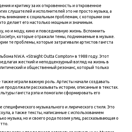
ения и критику за их откровенность и откровенное
их слушателей и исполнителей это не просто музыка, а
ечь внимание к социальным проблемам, с которыми они
, что делает его настолько мощным и значимым.
ку, но и моду, кино и повседневную жизнь. Вспомнить
I Society», которые отражали темы, поднимаемые в музыке.
рии те проблемы, которые затрагивали артистов гангста
ома N.W.A. «Straight Outta Compton» в 1988 году. Этот
редлагая жесткий и неподцензурный взгляд на жизнь в
литический и общественный резонанс, который только
 также играли важную роль. Артисты начали создавать
е продолжали рассказывать истории, описанные в текстах.
ьтуры гангста рэпа и помогали сформировать его
е специфического музыкального и лирического стиля. Это
соула, а также тексты, написанные с использованием
ко музыка, но и своего рода поэзия улиц, рассказывающая о
тто.