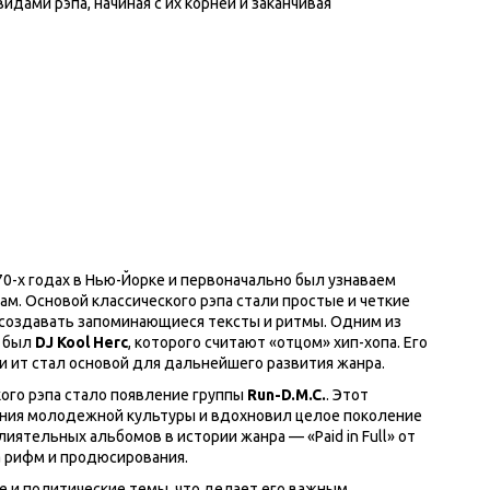
дами рэпа, начиная с их корней и заканчивая
970-х годах в Нью-Йорке и первоначально был узнаваем
м. Основой классического рэпа стали простые и четкие
 создавать запоминающиеся тексты и ритмы. Одним из
я был
DJ Kool Herc
, которого считают «отцом» хип-хопа. Его
и ит стал основой для дальнейшего развития жанра.
ого рэпа стало появление группы
Run-D.M.C.
. Этот
ения молодежной культуры и вдохновил целое поколение
лиятельных альбомов в истории жанра — «Paid in Full» от
а рифм и продюсирования.
ые и политические темы, что делает его важным