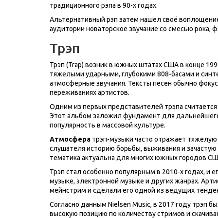
традиционного рэпа в 90-х годах.
Альтернативный рэп затем нашел своё воплощение и
аудитории новаторское звучание со смесью рока, фа
Трэп
Трэп (Trap) возник в южных штатах США в конце 199
тяжелыми ударными, глубокими 808-басами и син
атмосферные звучания. Тексты песен обычно фокус
переживаниях артистов.
Одним из первых представителей трэпа считается T.
Этот альбом заложил фундамент для дальнейшего 
популярность в массовой культуре.
Атмосфера
трэп-музыки часто отражает тяжелую и
слушателя историю борьбы, выживания и зачастую 
тематика актуальна для многих южных городов США
Трэп стал особенно популярным в 2010-х годах, и е
музыке, электронной музыке и других жанрах. Артисты
мейнстрим и сделали его одной из ведущих тенде
Согласно данным Nielsen Music, в 2017 году трэп 
высокую позицию по количеству стримов и скачива