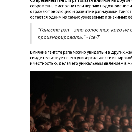
Со временем гангста рэп оказал влияние на другие
современные исполнители черпают вдохновение из
отражают эволюцию и развитие рэп-музыки. Гангст
остается одним из самых узнаваемых и значимых е
"Гангста рэп – это голос тех, кого н
проигнорировать." - Ice-T
Влияние гангста рэпа можно увидеть и в других жан
свидетельствует о его универсальности и широко
и честностью, делая его уникальным явлением в м