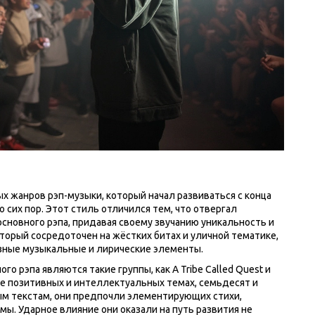
х жанров рэп-музыки, который начал развиваться с конца
 сих пор. Этот стиль отличился тем, что отвергал
сновного рэпа, придавая своему звучанию уникальность и
оторый сосредоточен на жёстких битах и уличной тематике,
зные музыкальные и лирические элементы.
 рэпа являются такие группы, как A Tribe Called Quest и
ее позитивных и интеллектуальных темах, семьдесят и
ым текстам, они предпочли элементирующих стихи,
. Ударное влияние они оказали на путь развития не