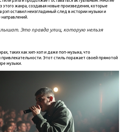
 стили рэпа и продолжает оставаться актуальным. Многие
 этого жанра, создавая новые произведения, которые
а рэп оставил неизгладимый след в истории музыки и
ё направлений.
е слышат. Это правда улиц, которую нельзя
рах, таких как хип-хоп и даже поп-музыка, что
й привлекательности. Этот стиль поражает своей прямотой
ире музыки.