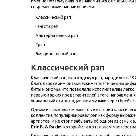
Именно поэтому важно ознакомиться с основными ви
современными направлениями.
Классический рэп
Гангста рэп
Альтернативный рэп
Трэп
Эмоциональный рэп
Классический рэп
Классический рэп, или олдскул рэп, зародился в 1
благодаря своим ритмическим и поэтическим рифма
биты и рифмы, что позволяло исполнителям легко
первых и ярких представителей этого направлени
уникальный стиль подавания музыки через брейк-б
Одним из знаковых моментов в истории классическ
коллектив популяризировал рэп как форму выраж
артистов. И не стоит забывать об одном из самых в
Eric B. & Rakim
, который стал эталоном мастерств
Классический рэп часто включает в себя социальн