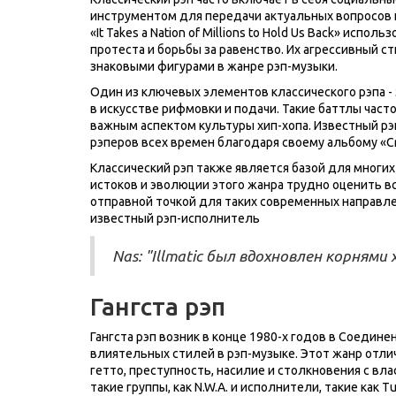
инструментом для передачи актуальных вопросов 
«It Takes a Nation of Millions to Hold Us Back» исп
протеста и борьбы за равенство. Их агрессивный с
знаковыми фигурами в жанре рэп-музыки.
Один из ключевых элементов классического рэпа - 
в искусстве рифмовки и подачи. Такие баттлы част
важным аспектом культуры хип-хопа. Известный р
рэперов всех времен благодаря своему альбому «Cr
Классический рэп также является базой для многих
истоков и эволюции этого жанра трудно оценить вс
отправной точкой для таких современных направле
известный рэп-исполнитель
Nas: "Illmatic был вдохновлен корнями 
Гангста рэп
Гангста рэп возник в конце 1980-х годов в Соедин
влиятельных стилей в рэп-музыке. Этот жанр отли
гетто, преступность, насилие и столкновения с в
такие группы, как N.W.A. и исполнители, такие как Tup