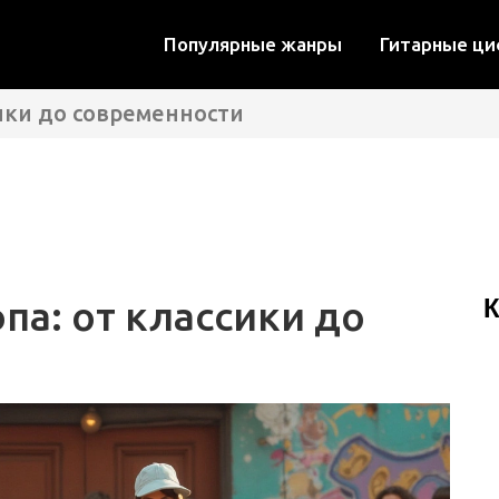
Популярные жанры
Гитарные ц
сики до современности
па: от классики до
К