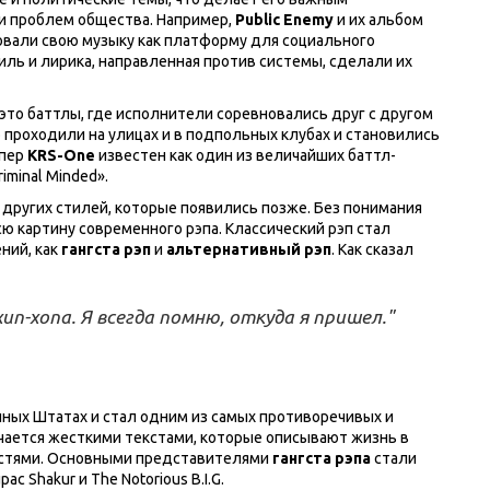
и проблем общества. Например,
Public Enemy
и их альбом
ользовали свою музыку как платформу для социального
тиль и лирика, направленная против системы, сделали их
это баттлы, где исполнители соревновались друг с другом
о проходили на улицах и в подпольных клубах и становились
эпер
KRS-One
известен как один из величайших баттл-
iminal Minded».
 других стилей, которые появились позже. Без понимания
ю картину современного рэпа. Классический рэп стал
ний, как
гангста рэп
и
альтернативный рэп
. Как сказал
хип-хопа. Я всегда помню, откуда я пришел."
енных Штатах и стал одним из самых противоречивых и
чается жесткими текстами, которые описывают жизнь в
ластями. Основными представителями
гангста рэпа
стали
ac Shakur и The Notorious B.I.G.