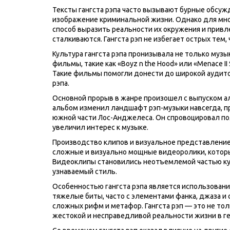
Тексты гангста рэпа часто вызывают бурные обсужд
изображение криминальной жизни. Однако для мног
способ выразить реальности их окружения и привл
сталкиваются. Гангста рэп не избегает острых тем
Культура гангста рэпа пронизывала не только музы
фильмы, такие как «Boyz n the Hood» или «Menace I
Такие фильмы помогли донести до широкой аудито
рэпа.
Основной прорыв в жанре произошел с выпуском альб
альбом изменил ландшафт рэп-музыки навсегда, п
южной части Лос-Анджелеса. Он спровоцировал по
увеличил интерес к музыке.
Производство клипов и визуальное представление
сложные и визуально мощные видеоролики, которы
Видеоклипы становились неотъемлемой частью кул
узнаваемый стиль.
Особенностью гангста рэпа является использовани
тяжелые биты, часто с элементами фанка, джаза и 
сложных рифм и метафор. Гангста рэп — это не толь
жестокой и несправедливой реальности жизни в ге