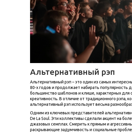
Альтернативный рэп
Альтернативный рэп – это один из самых интересны
80-х годов и продолжает набирать популярность до
большинство шаблонов и клише, характерных для о
креативность. В отличие от традиционного рэпа, к
альтернативный рэп использует весьма разнообра
Одним из ключевых представителей альтернативного
De La Soul. Эти коллективы сделали акцент на бол
джазовых семплах. Смерить к прямым и агрессивн
раскрывающие задумчивость и социальные проблемы