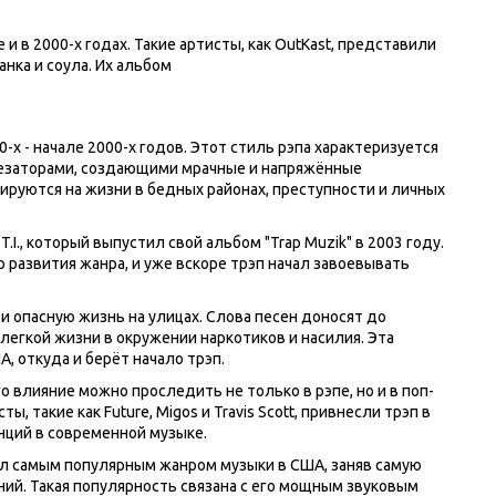
 в 2000-х годах. Такие артисты, как OutKast, представили
нка и соула. Их альбом
0-х - начале 2000-х годов. Этот стиль рэпа характеризуется
тезаторами, создающими мрачные и напряжённые
ируются на жизни в бедных районах, преступности и личных
I., который выпустил свой альбом "Trap Muzik" в 2003 году.
развития жанра, и уже вскоре трэп начал завоевывать
 опасную жизнь на улицах. Слова песен доносят до
легкой жизни в окружении наркотиков и насилия. Эта
, откуда и берёт начало трэп.
го влияние можно проследить не только в рэпе, но и в поп-
, такие как Future, Migos и Travis Scott, привнесли трэп в
нций в современной музыке.
был самым популярным жанром музыки в США, заняв самую
ний. Такая популярность связана с его мощным звуковым