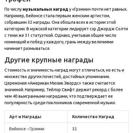
По числу
музыкальных наград
у «Грэмми» почти нет равных.
Например, Бейонсе стала первым женским артистом,
собравшим 32 награды. Она обошла всех в истории этой
категории. В мужской категории лидирует сэр Джордж Солти
с теми же 31 статуэткой. Однако, учитывая общее число
номинаций и побед у каждого, грань между величиями
начинает размываться.
Другие крупные награды
Стоимость и значимость наград могут отличаться, но есть и
множество других почестей, достойных упоминания.
Церемония «Американ Мюзик Эвордс» также считается
значимой. Например, Тейлор Свифт держит рекорд с более
чем 40 выигранными наградами, что подтверждает ее
популярность среди поклонников современной музыки.
Арт и Награды
Количество Наград
Бейонсе – Грэмми
32