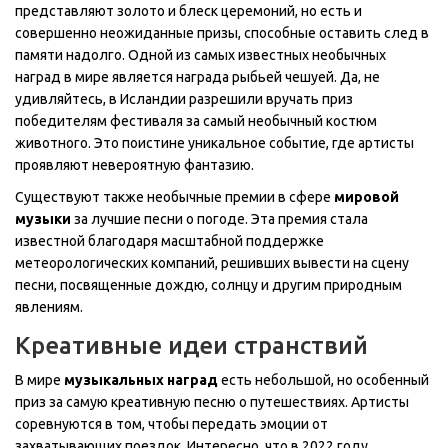
представляют золото и блеск церемоний, но есть и
совершенно неожиданные призы, способные оставить след в
памяти надолго. Одной из самых известных необычных
наград в мире является награда рыбьей чешуей. Да, не
удивляйтесь, в Исландии разрешили вручать приз
победителям фестиваля за самый необычный костюм
животного. Это поистине уникальное событие, где артисты
проявляют невероятную фантазию.
Существуют также необычные премии в сфере
мировой
музыки
за лучшие песни о погоде. Эта премия стала
известной благодаря масштабной поддержке
метеорологических компаний, решивших вывести на сцену
песни, посвященные дождю, солнцу и другим природным
явлениям.
Креативные идеи странствий
В мире
музыкальных наград
есть небольшой, но особенный
приз за самую креативную песню о путешествиях. Артисты
соревнуются в том, чтобы передать эмоции от
захватывающих поездок. Интересно, что в 2022 году